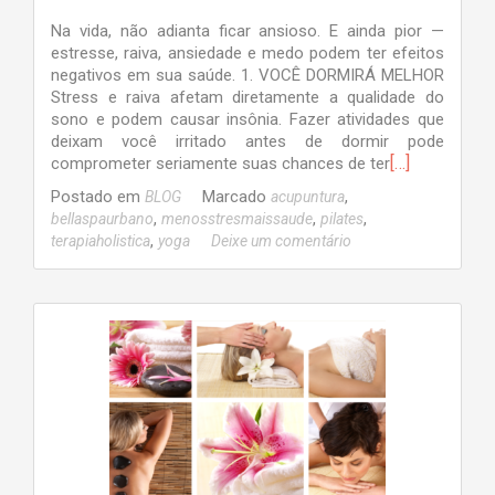
Na vida, não adianta ficar ansioso. E ainda pior —
estresse, raiva, ansiedade e medo podem ter efeitos
negativos em sua saúde. 1. VOCÊ DORMIRÁ MELHOR
Stress e raiva afetam diretamente a qualidade do
sono e podem causar insônia. Fazer atividades que
deixam você irritado antes de dormir pode
[…]
comprometer seriamente suas chances de ter
Postado em
Marcado
,
BLOG
acupuntura
,
,
,
bellaspaurbano
menosstresmaissaude
pilates
,
terapiaholistica
yoga
Deixe um comentário