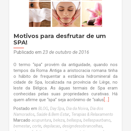
Motivos para desfrutar de um
SPA!
Publicado em
23 de outubro de 2016
O termo “spa” provém da antiguidade, quando nos
tempos da Roma Antiga a aristocracia romana tinha
o hábito de frequentar a estância hidromineral da
cidade de Spa, localizada na província de Liège, no
leste da Bélgica. As águas termais de Spa eram
conhecidas pelas suas propriedades curativas. Há
[…]
quem afirme que “spa” seja acrônimo de “salus
Postado em
,
,
,
BLOG
Day Spa
Dia da Noiva
Dia dos
,
,
Namorados
Saúde & Bem Estar
Terapias & Relaxamento
Marcado
,
,
,
,
acupuntura
beleza
bellaspa
bellaspaurbano
,
,
,
,
bemestar
corte
depilacao
designdesobrancelhas