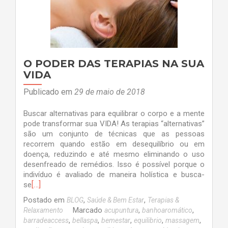
O PODER DAS TERAPIAS NA SUA
VIDA
Publicado em
29 de maio de 2018
Buscar alternativas para equilibrar o corpo e a mente
pode transformar sua VIDA! As terapias “alternativas”
são um conjunto de técnicas que as pessoas
recorrem quando estão em desequilíbrio ou em
doença, reduzindo e até mesmo eliminando o uso
desenfreado de remédios. Isso é possível porque o
indivíduo é avaliado de maneira holística e busca-
[…]
se
Postado em
,
,
BLOG
Saúde & Bem Estar
Terapias &
Marcado
,
,
Relaxamento
acupuntura
banhoaromático
,
,
,
,
,
barradeaccess
bellaspa
bemestar
equilibrio
massagem