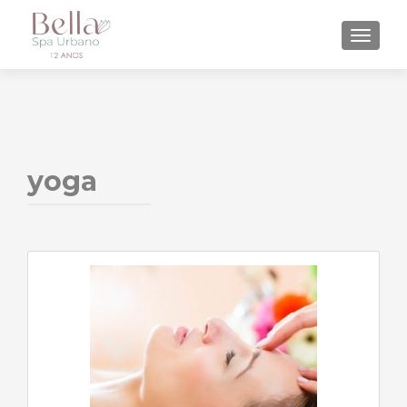
ALTE
yoga