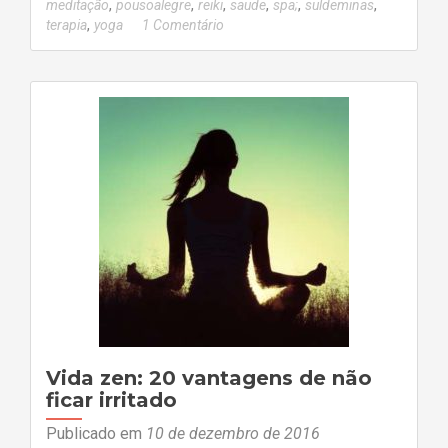
,
,
,
,
,
,
meditação
pousoalegre
reiki
saude
spa;
suldeminas
,
terapia
yoga
1 Comentário
Vida zen: 20 vantagens de não
ficar irritado
Publicado em
10 de dezembro de 2016