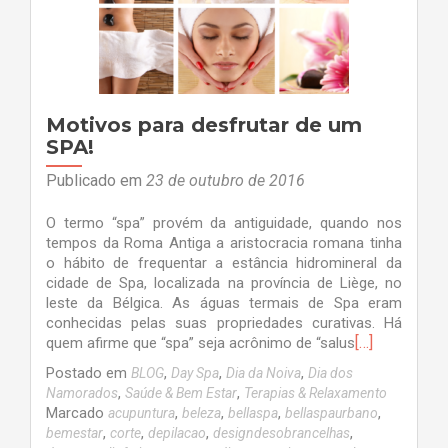
Motivos para desfrutar de um
SPA!
Publicado em
23 de outubro de 2016
O termo “spa” provém da antiguidade, quando nos
tempos da Roma Antiga a aristocracia romana tinha
o hábito de frequentar a estância hidromineral da
cidade de Spa, localizada na província de Liège, no
leste da Bélgica. As águas termais de Spa eram
conhecidas pelas suas propriedades curativas. Há
[…]
quem afirme que “spa” seja acrônimo de “salus
Postado em
,
,
,
BLOG
Day Spa
Dia da Noiva
Dia dos
,
,
Namorados
Saúde & Bem Estar
Terapias & Relaxamento
Marcado
,
,
,
,
acupuntura
beleza
bellaspa
bellaspaurbano
,
,
,
,
bemestar
corte
depilacao
designdesobrancelhas