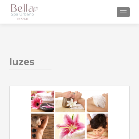
ALTE
luzes