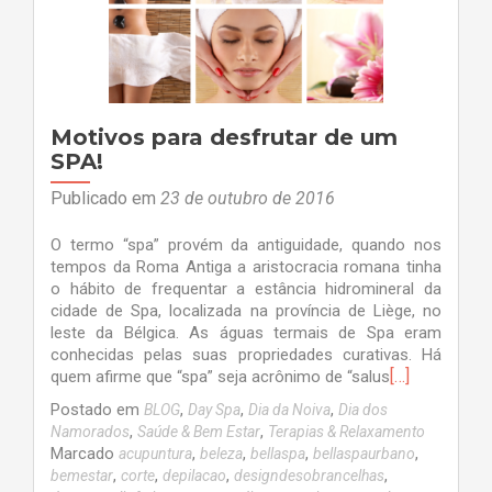
Motivos para desfrutar de um
SPA!
Publicado em
23 de outubro de 2016
O termo “spa” provém da antiguidade, quando nos
tempos da Roma Antiga a aristocracia romana tinha
o hábito de frequentar a estância hidromineral da
cidade de Spa, localizada na província de Liège, no
leste da Bélgica. As águas termais de Spa eram
conhecidas pelas suas propriedades curativas. Há
[…]
quem afirme que “spa” seja acrônimo de “salus
Postado em
,
,
,
BLOG
Day Spa
Dia da Noiva
Dia dos
,
,
Namorados
Saúde & Bem Estar
Terapias & Relaxamento
Marcado
,
,
,
,
acupuntura
beleza
bellaspa
bellaspaurbano
,
,
,
,
bemestar
corte
depilacao
designdesobrancelhas