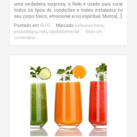
uma verdadeira surpresa, o Reiki é usado para curar
todos os tipos de condições e males instalados no
[…]
seu corpo físico, emocional e/ou espiritual. Muitos
Postado em
Marcado
,
BLOG
bellaspaurbano
,
,
pousoalegre
reiki
saudeebemestar
Deixe um
comentário