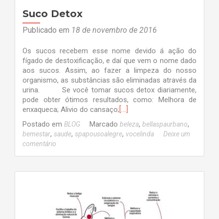
Suco Detox
Publicado em
18 de novembro de 2016
Os sucos recebem esse nome devido á ação do
fígado de destoxificação, e daí que vem o nome dado
aos sucos. Assim, ao fazer a limpeza do nosso
organismo, as substâncias são eliminadas através da
urina. Se você tomar sucos detox diariamente,
pode obter ótimos resultados, como: Melhora de
[…]
enxaqueca; Alivio do cansaço;
Postado em
Marcado
,
,
BLOG
beleza
bellaspaurbano
,
,
,
bemestar
saude
spapousoalegre
vocelinda
Deixe um
comentário