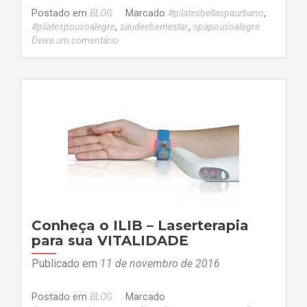
Postado em
Marcado
,
BLOG
#pilatesbellaspaurbano
,
,
#pilatespousoalegre
saudeebemestar
spapousoalegre
Deixe um comentário
Conheça o ILIB – Laserterapia
para sua VITALIDADE
Publicado em
11 de novembro de 2016
Postado em
Marcado
BLOG