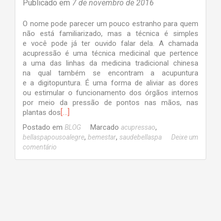
Publicado em
7 de novembro de 2016
O nome pode parecer um pouco estranho para quem
não está familiarizado, mas a técnica é simples
e você pode já ter ouvido falar dela. A chamada
acupressão é uma técnica medicinal que pertence
a uma das linhas da medicina tradicional chinesa
na qual também se encontram a acupuntura
e a digitopuntura. É uma forma de aliviar as dores
ou estimular o funcionamento dos órgãos internos
por meio da pressão de pontos nas mãos, nas
[…]
plantas dos
Postado em
Marcado
,
BLOG
acupressao
,
,
bellaspapousoalegre
bemestar
saudebellaspa
Deixe um
comentário
Navegação
por
posts