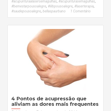
,
,
#acupunturaalasersemagulhas
#acupunturasemagulhas
,
,
,
#bemestarpousoalegre
#ilibpousoalegre
#laserterapia
,
#saudepousoalegre
bellaspaurbano
1 Comentário
4 Pontos de acupressão que
aliviam as dores mais frequentes