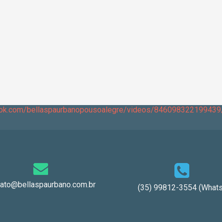
ook.com/bellaspaurbanopousoalegre/videos/846098322199439
tato@bellaspaurbano.com.br
(35) 99812-3554 (Whats