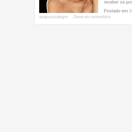
receber os pr
Postado em
B
spapoucoalegre
Deixe um comentário
Navegação
por
posts