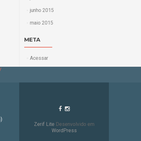
junho 2015
maio 2015
META
Acessar
/
)
Zerif Lite
Desenvolvido em
WordPress