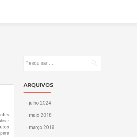
Pular
para
o
conteúdo
Pesquisar
por:
ARQUIVOS
julho 2024
antes
maio 2018
licar
utos
março 2018
 para