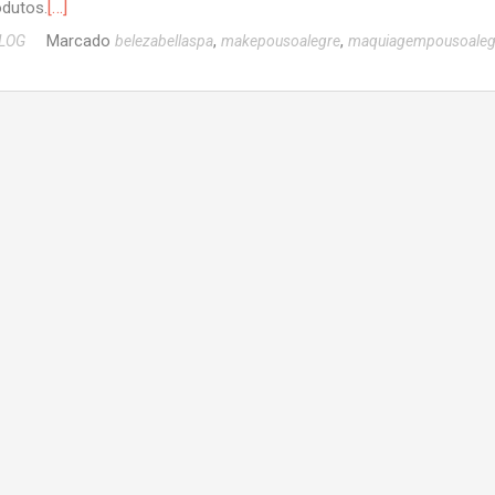
[…]
odutos.
Marcado
,
,
LOG
belezabellaspa
makepousoalegre
maquiagempousoaleg