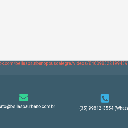
ook.com/bellaspaurbanopousoalegre/videos/846098322199439
tato@bellaspaurbano.com.br
(35) 99812-3554 (Whats