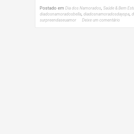
Postado em
,
Dia dos Namorados
Saúde & Bem Est
,
,
diadosnamoradosbella
diadosnamoradosdayspa
d
surpreendaseuamor
Deixe um comentário
Navegação
por
posts