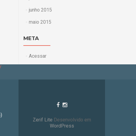
junho 2015
maio 2015
META
Acessar
/
)
Zerif Lite
Desenvolvido em
WordPress