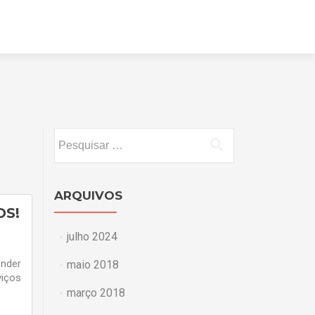
Pular
para
o
conteúdo
Pesquisar
por:
ARQUIVOS
OS!
julho 2024
ender
maio 2018
viços
março 2018