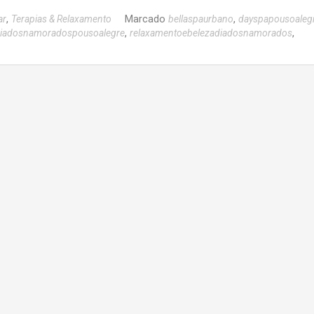
,
Marcado
,
ar
Terapias & Relaxamento
bellaspaurbano
dayspapousoaleg
,
,
iadosnamoradospousoalegre
relaxamentoebelezadiadosnamorados