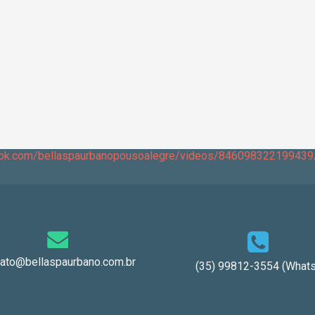
ook.com/bellaspaurbanopousoalegre/videos/846098322199439
tato@bellaspaurbano.com.br
(35) 99812-3554 (Whats