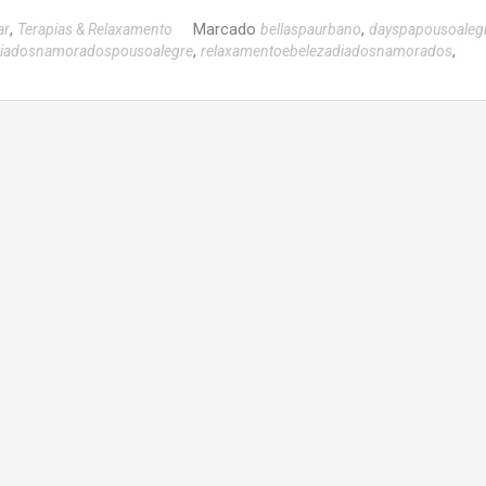
,
Marcado
,
ar
Terapias & Relaxamento
bellaspaurbano
dayspapousoaleg
,
,
iadosnamoradospousoalegre
relaxamentoebelezadiadosnamorados