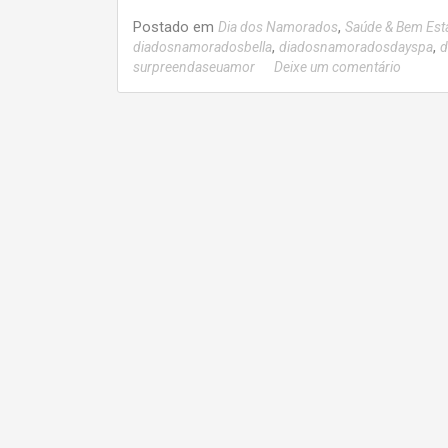
Postado em
,
Dia dos Namorados
Saúde & Bem Est
,
,
diadosnamoradosbella
diadosnamoradosdayspa
d
surpreendaseuamor
Deixe um comentário
Navegação
por
posts