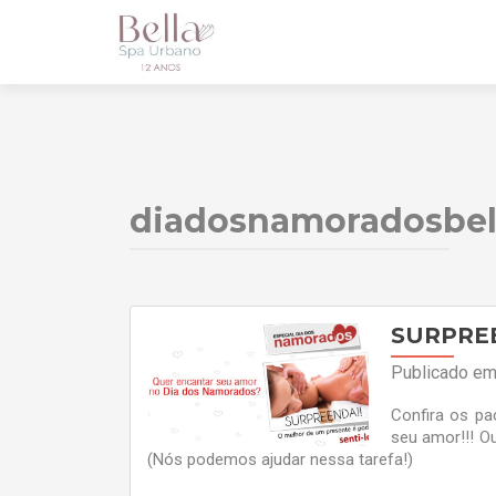
diadosnamoradosbel
SURPRE
Publicado e
Confira os pa
seu amor!!! O
(Nós podemos ajudar nessa taref