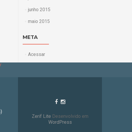
junho 2015
maio 2015
META
Acessar
/
)
Zerif Lite
Desenvolvido em
WordPress