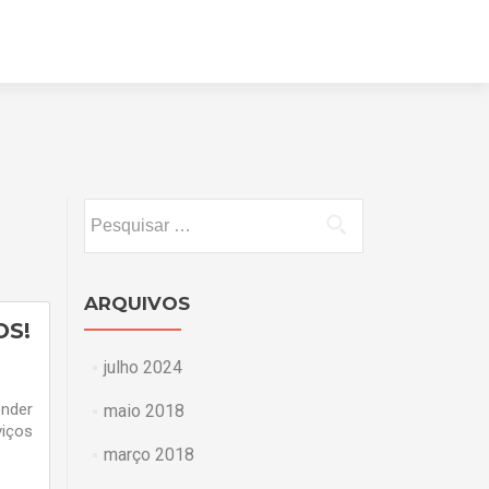
Pular
para
o
conteúdo
Pesquisar
por:
ARQUIVOS
OS!
julho 2024
ender
maio 2018
viços
março 2018