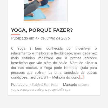
YOGA, PORQUE FAZER?
Publicado em
17 de junho de 2015
O Yoga é bem conhecida por incentivar o
relaxamento e melhorar a flexibilidade, mas cada vez
mais estudos mostram que a prática oferece
benefícios que vão além do óbvio. Além de aliviar a
dor nas costas, o Yoga pode fornecer ajuda para
pessoas que sofrem de uma variedade de outras
[…]
condições médicas: #1 – Melhora do sono
Postado em
Marcado
Saúde & Bem Estar
saúde e
,
,
yoga
yoga pouso alegre
youga bella spa
Navegação