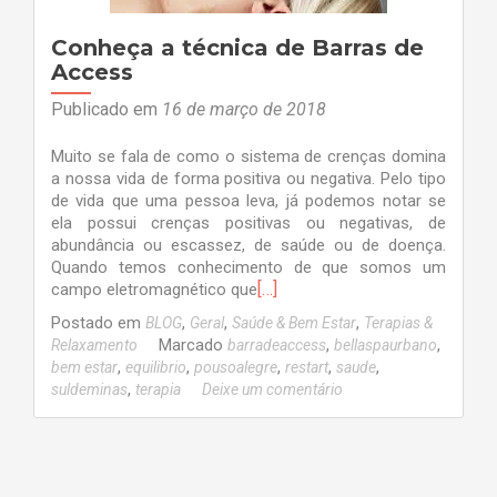
Conheça a técnica de Barras de
Access
Publicado em
16 de março de 2018
Muito se fala de como o sistema de crenças domina
a nossa vida de forma positiva ou negativa. Pelo tipo
de vida que uma pessoa leva, já podemos notar se
ela possui crenças positivas ou negativas, de
abundância ou escassez, de saúde ou de doença.
Quando temos conhecimento de que somos um
[…]
campo eletromagnético que
Postado em
,
,
,
BLOG
Geral
Saúde & Bem Estar
Terapias &
Marcado
,
,
Relaxamento
barradeaccess
bellaspaurbano
,
,
,
,
,
bem estar
equilibrio
pousoalegre
restart
saude
,
suldeminas
terapia
Deixe um comentário
Navegação