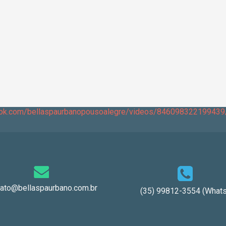
ook.com/bellaspaurbanopousoalegre/videos/846098322199439
tato@bellaspaurbano.com.br
(35) 99812-3554 (Whats