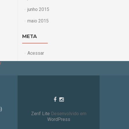
junho 2015
maio 2015
META
Acessar
/
)
Zerif Lite
Desenvolvido em
WordPress