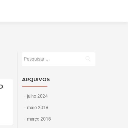
Pular
para
o
conteúdo
Pesquisar
por:
ARQUIVOS
O
julho 2024
maio 2018
março 2018