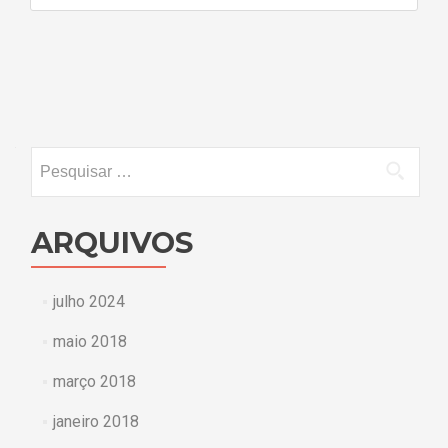
Navegação
por
posts
Pesquisar
por:
ARQUIVOS
julho 2024
maio 2018
março 2018
janeiro 2018