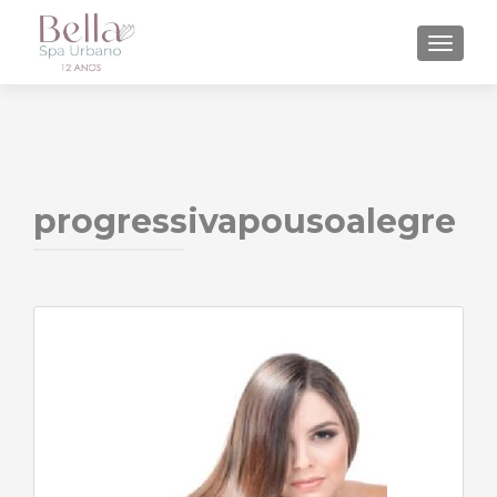
ALTE
progressivapousoalegre