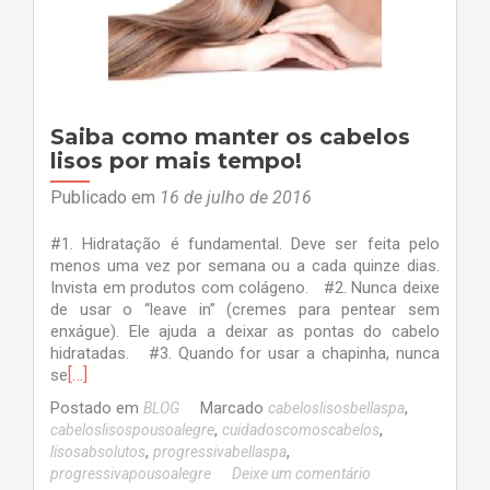
Saiba como manter os cabelos
lisos por mais tempo!
Publicado em
16 de julho de 2016
#1. Hidratação é fundamental. Deve ser feita pelo
menos uma vez por semana ou a cada quinze dias.
Invista em produtos com colágeno. #2. Nunca deixe
de usar o “leave in” (cremes para pentear sem
enxágue). Ele ajuda a deixar as pontas do cabelo
hidratadas. #3. Quando for usar a chapinha, nunca
[…]
se
Postado em
Marcado
,
BLOG
cabeloslisosbellaspa
,
,
cabeloslisospousoalegre
cuidadoscomoscabelos
,
,
lisosabsolutos
progressivabellaspa
progressivapousoalegre
Deixe um comentário