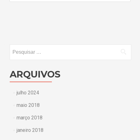
Navegação
por
posts
Pesquisar
por:
ARQUIVOS
julho 2024
maio 2018
março 2018
janeiro 2018