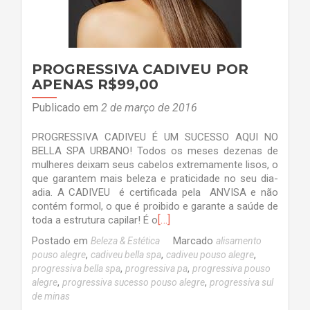
PROGRESSIVA CADIVEU POR
APENAS R$99,00
Publicado em
2 de março de 2016
PROGRESSIVA CADIVEU É UM SUCESSO AQUI NO
BELLA SPA URBANO! Todos os meses dezenas de
mulheres deixam seus cabelos extremamente lisos, o
que garantem mais beleza e praticidade no seu dia-
adia. A CADIVEU é certificada pela ANVISA e não
contém formol, o que é proibido e garante a saúde de
[…]
toda a estrutura capilar! É o
Postado em
Marcado
Beleza & Estética
alisamento
,
,
,
pouso alegre
cadiveu bella spa
cadiveu pouso alegre
,
,
progressiva bella spa
progressiva pa
progressiva pouso
,
,
alegre
progressiva sucesso pouso alegre
progressiva sul
de minas