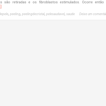
as são retiradas e os fibroblastos estimulados. Ocorre então
]
,
,
,
,
depele
peeling
peelingdecristal
pelesaudavel
saude
Deixe um comentá