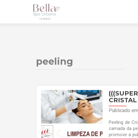
peeling
(((SUPE
CRISTAL
Publicado e
Peeling de Cr
camada da pel
promove a pul