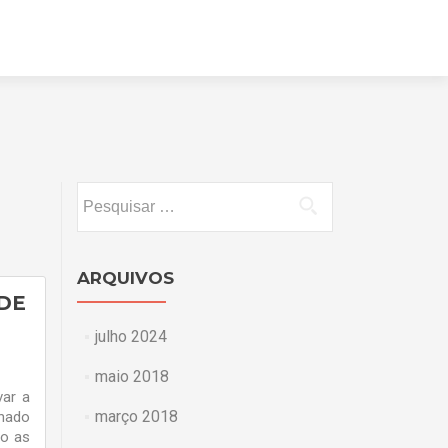
Pular
para
o
conteúdo
Pesquisar
por:
ARQUIVOS
 DE
julho 2024
maio 2018
var a
março 2018
chado
to as