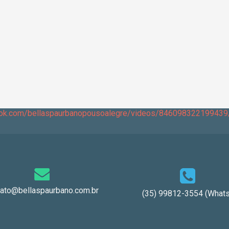
ook.com/bellaspaurbanopousoalegre/videos/846098322199439
tato@bellaspaurbano.com.br
(35) 99812-3554 (Whats