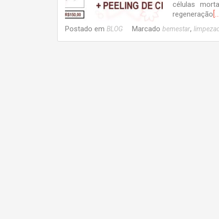
células mort
[…
regeneração
Postado em
Marcado
,
BLOG
bemestar
limpeza
Navegação
por
posts