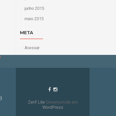
junho 2015
maio 2015
META
Acessar
/
)
Zerif Lite
Desenvolvido em
WordPress