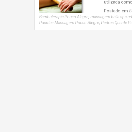
utilizada como
Postado em
B
,
Bambuterapia Pouso Alegre
massagem bella spa u
,
Pacotes Massagem Pouso Alegre
Pedras Quente P
Navegação
por
posts