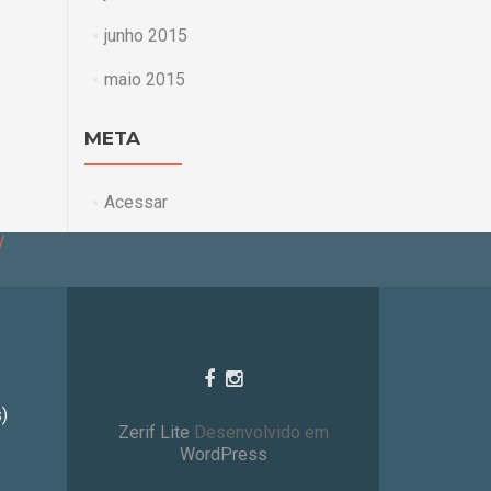
junho 2015
maio 2015
META
Acessar
/
)
Zerif Lite
Desenvolvido em
WordPress