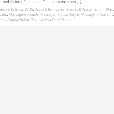
[…]
 medida terapêutica científica pelos chineses.
,
,
,
Mar
eleza & Estética
BLOG
Saúde & Bem Estar
Terapias & Relaxamento
,
,
,
,
rbano
Massagem e Saúde
Massagem Pouso Alegre
Massagem Relaxante
,
ouso Alegre
Pedras Quentes bella Spa Urbano