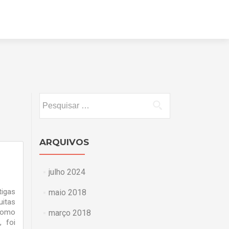
Pular
para
o
conteúdo
Pesquisar
por:
ARQUIVOS
julho 2024
igas
maio 2018
uitas
 como
março 2018
 foi