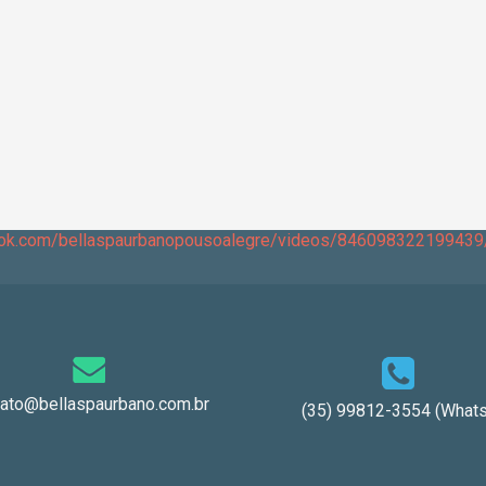
ook.com/bellaspaurbanopousoalegre/videos/846098322199439
tato@bellaspaurbano.com.br
(35) 99812-3554 (Whats