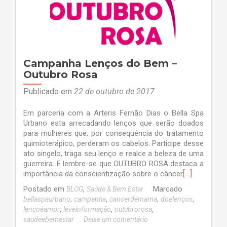
Campanha Lenços do Bem –
Outubro Rosa
Publicado em
22 de outubro de 2017
Em parceria com a Arteris Fernão Dias o Bella Spa
Urbano esta arrecadando lenços que serão doados
para mulheres que, por consequência do tratamento
quimioterápico, perderam os cabelos. Participe desse
ato singelo, traga seu lenço e realce a beleza de uma
guerreira. E lembre-se que OUTUBRO ROSA destaca a
[…]
importância da conscientização sobre o câncer
Postado em
,
Marcado
BLOG
Saúde & Bem Estar
,
,
,
,
bellaspaurbano
campanha
cancerdemama
doelenços
,
,
,
lençoéamor
leveinformação
outubrorosa
saudeebemestar
Deixe um comentário