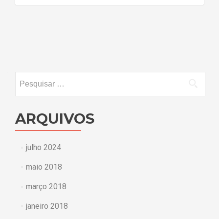
Navegação
por
posts
Pesquisar
por:
ARQUIVOS
julho 2024
maio 2018
março 2018
janeiro 2018