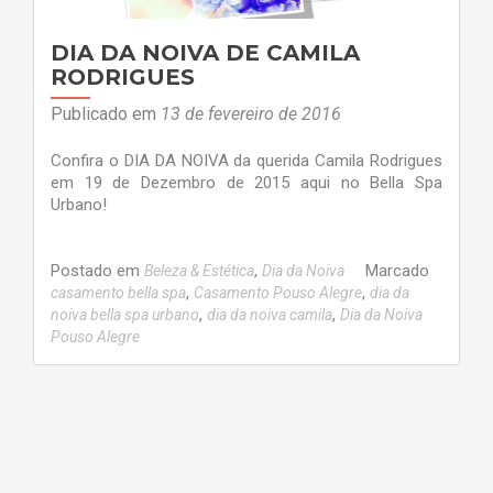
DIA DA NOIVA DE CAMILA
RODRIGUES
Publicado em
13 de fevereiro de 2016
Confira o DIA DA NOIVA da querida Camila Rodrigues
em 19 de Dezembro de 2015 aqui no Bella Spa
Urbano!
Postado em
,
Marcado
Beleza & Estética
Dia da Noiva
,
,
casamento bella spa
Casamento Pouso Alegre
dia da
,
,
noiva bella spa urbano
dia da noiva camila
Dia da Noiva
Pouso Alegre
Navegação
por