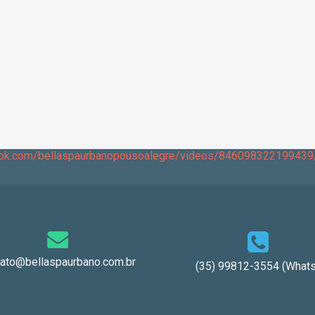
ook.com/bellaspaurbanopousoalegre/videos/846098322199439
tato@bellaspaurbano.com.br
(35) 99812-3554 (Whats