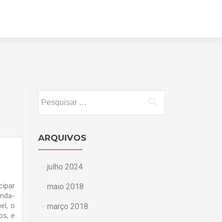
Pular
para
o
conteúdo
Pesquisar
por:
ARQUIVOS
julho 2024
cipar
maio 2018
unda-
el, o
março 2018
os, e