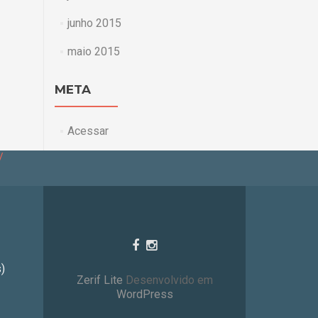
junho 2015
maio 2015
META
Acessar
/
)
Zerif Lite
Desenvolvido em
WordPress