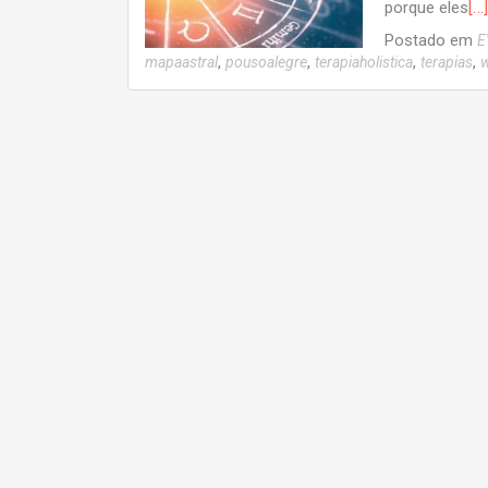
[…]
porque eles
Postado em
E
,
,
,
,
mapaastral
pousoalegre
terapiaholistica
terapias
Navegação
por
posts