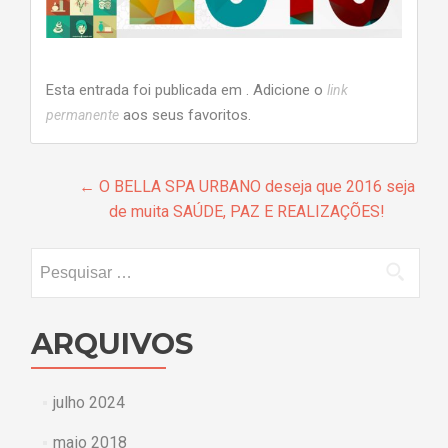
Esta entrada foi publicada em . Adicione o
link
aos seus favoritos.
permanente
Navegação
←
O BELLA SPA URBANO deseja que 2016 seja
de muita SAÚDE, PAZ E REALIZAÇÕES!
de
posts
Pesquisar
por:
ARQUIVOS
julho 2024
maio 2018