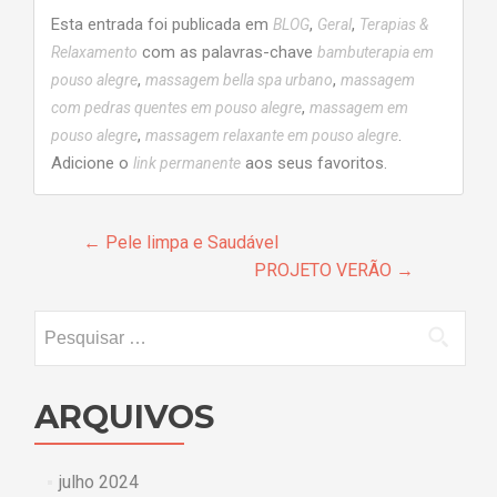
Esta entrada foi publicada em
,
,
BLOG
Geral
Terapias &
com as palavras-chave
Relaxamento
bambuterapia em
,
,
pouso alegre
massagem bella spa urbano
massagem
,
com pedras quentes em pouso alegre
massagem em
,
.
pouso alegre
massagem relaxante em pouso alegre
Adicione o
aos seus favoritos.
link permanente
Navegação
←
Pele limpa e Saudável
PROJETO VERÃO
→
de
posts
Pesquisar
por:
ARQUIVOS
julho 2024